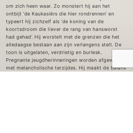
om zich heen waar. Zo monstert hij aan het
ontbijt ‘de Kaukasiërs die hier rondrennen’ en
typeert hij zichzelf als ‘de koning van de
koortsdroom die liever de rang van hansworst
had gehad’. Hij worstelt met de grenzen die het
alledaagse bestaan aan zijn verlangens stelt. De
toon is uitgelaten, verdrietig en burlesk.
Pregnante jeugdherinneringen worden afgewisseld
met melancholische terzijdes. Hij maakt de balans
op een neemt zijn leven de maat, onderweg
gesterkt door zijn zelfbedachte adagium dat het
‘uit een diep dal goed klimmen is’.
Go back